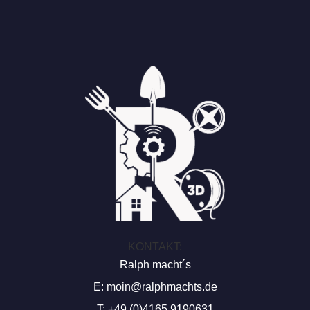
KONTAKT:
Ralph macht´s
E:
moin@ralphmachts.de
T: +49 (0)4165 9190631