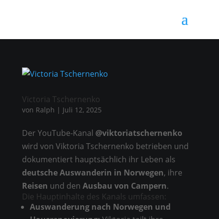
Victoria Tschernenko
von
Ralph
|
Juli 12, 2025
Der YouTube-Kanal
@viktoriatschernenko
wird von Viktoria Tschernenko betrieben und
dokumentiert hauptsächlich ihr Leben als
deutsche Auswanderin in Norwegen
, ihre
Reisen
und den
Ausbau von Campern
.
Die Hauptinhalte des Kanals umfassen:
Auswanderung nach Norwegen und