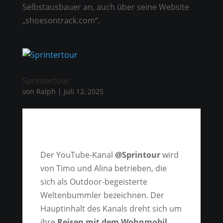
Selbstausbauer an, auch über seine Website
„shoesontrack.com“.
Sprintertour
von
Ralph
|
Juli 12, 2025
Der YouTube-Kanal
@Sprintour
wird
von Timo und Alina betrieben, die
sich als Outdoor-begeisterte
Weltenbummler bezeichnen. Der
Hauptinhalt des Kanals dreht sich um
ihre
Reisen mit dem Wohnmobil