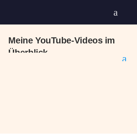
Meine YouTube-Videos im
Überblick
Ein Van, zwei Länder: Das steckt hinter unserem neuen
Design
YouTube Logo auf einen HOODIE – Schritt für Schritt erklärt