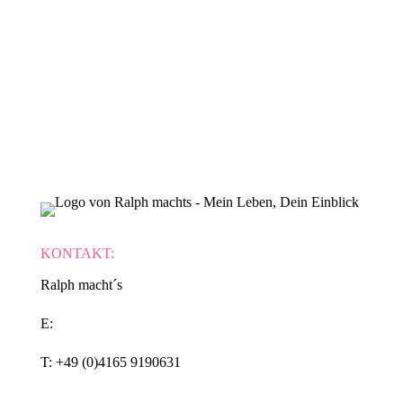
JETZT DEN KANAL ABONNIEREN !
KONTAKT:
Ralph macht´s
E:
moin@ralphmachts.de
T: +49 (0)4165 9190631