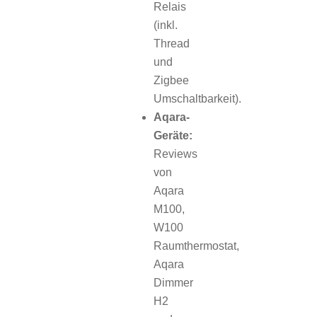
Relais
(inkl.
Thread
und
Zigbee
Umschaltbarkeit).
Aqara-
Geräte:
Reviews
von
Aqara
M100,
W100
Raumthermostat,
Aqara
Dimmer
H2