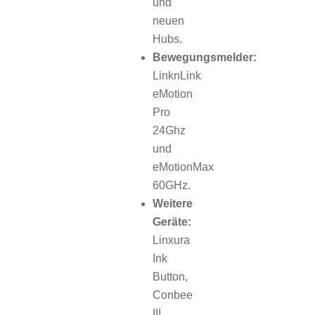
und
neuen
Hubs.
Bewegungsmelder:
LinknLink
eMotion
Pro
24Ghz
und
eMotionMax
60GHz.
Weitere
Geräte:
Linxura
Ink
Button,
Conbee
III,