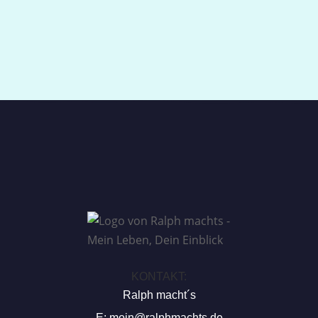
KONTAKT:
Ralph macht´s
E:
moin@ralphmachts.de