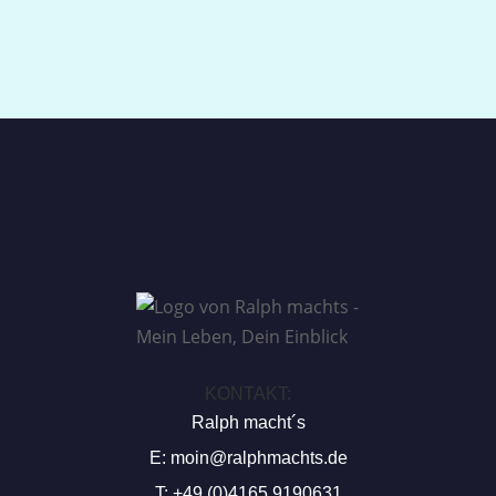
KONTAKT:
Ralph macht´s
E:
moin@ralphmachts.de
T: +49 (0)4165 9190631