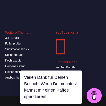
YouTube Kanal:
Weitere Themen:

3D - Druck
Folienplotter
Sublimationsdruck
Küchengeräte
Kochrezepte
Empfehlungen:
HomeAssistant
YouTub Kanäle
Reiseberichte
Vielen Dank für Deinen
Ausbau Iveco Daily
Besuch. Wenn Du möchtest
kannst mir einen Kaffee
spendieren!